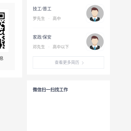
技工/普工
罗先生
·
高中
家政/保安
邓先生
·
高中以下
息
查看更多简历
微信扫一扫找工作