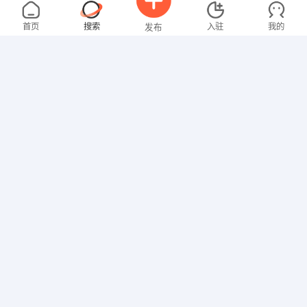
吴先生
4000-5000元
08-07
不限区域
全职
大专
首页
搜索
入驻
我的
发布
行政/后勤
范先生
面议
08-07
不限区域
全职
研究生
招聘信息
求职简历
其他职位
马先生
4000-5000元
08-05
不限区域
全职
高中
技工/普工
李女士
面议
08-03
高中