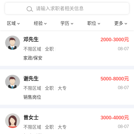
在校学生工作经验
本科
行政后勤
建筑装潢
确定
区域
经验
学历
职位
更多
三年以上工作经验
硕士
销售岗位
教师
邓先生
2000-3000元
四年以上工作经验
博士
文员
护士
08-07
不限区域
全职
五年以上工作经验
财务会计
传单派发
家政/保安
十年以上工作经验
超市零售
促销导购
谢先生
5000-8000元
网络IT
保健按摩
08-07
不限区域
全职
大专
销售岗位
快递员
前台接待
收银员
技术员/工程师
曾女士
3000-4000元
08-07
水电/机修
部门经理
不限区域
全职
大专